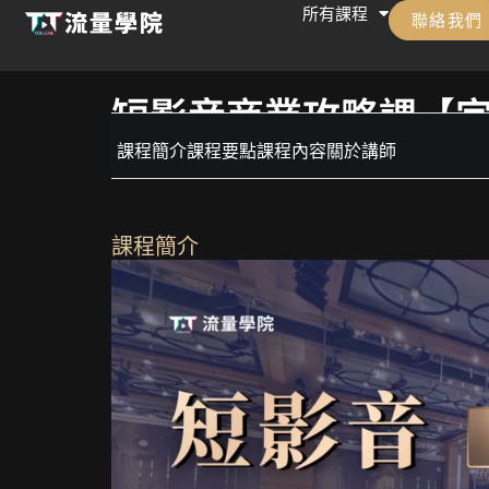
所有課程
跳
聯絡我們
至
主
短影音商業攻略課【
要
課程簡介
課程要點
課程內容
關於講師
內
容
課程簡介