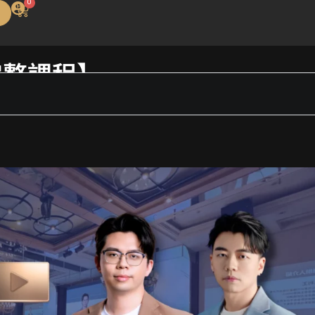
0
購
物
籃
完整課程】