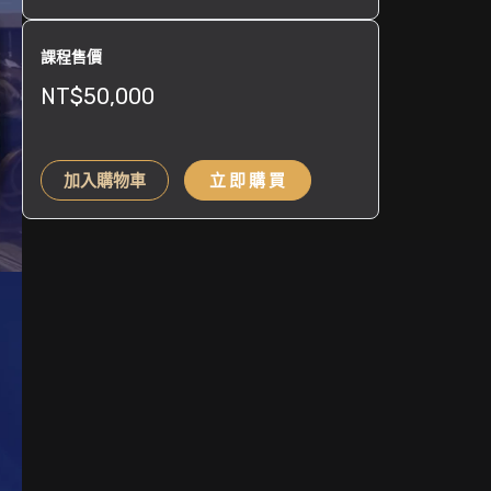
課程售價
NT$
50,000
短
加入購物車
立即購買
影
音
商
業
攻
略
課
【完
整